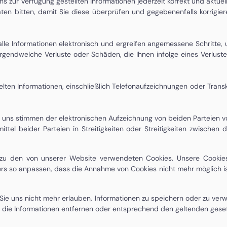
ns zur Verfügung gestellten Informationen jederzeit korrekt und aktue
ten bitten, damit Sie diese überprüfen und gegebenenfalls korrigi
le Informationen elektronisch und ergreifen angemessene Schritte, u
 irgendwelche Verluste oder Schäden, die Ihnen infolge eines Verlus
lten Informationen, einschließlich Telefonaufzeichnungen oder Tra
h uns stimmen der elektronischen Aufzeichnung von beiden Parteien
ttel beider Parteien in Streitigkeiten oder Streitigkeiten zwisch
n zu den von unserer Website verwendeten Cookies. Unsere Cookie
sers so anpassen, dass die Annahme von Cookies nicht mehr möglich is
Sie uns nicht mehr erlauben, Informationen zu speichern oder zu ver
 die Informationen entfernen oder entsprechend den geltenden gese