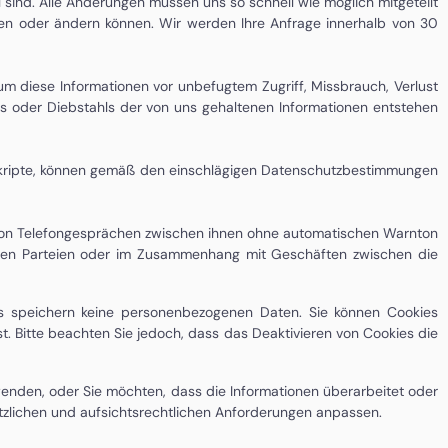
ll sind. Alle Änderungen müssen uns so schnell wie möglich mitgeteilt
eren oder ändern können. Wir werden Ihre Anfrage innerhalb von 30
m diese Informationen vor unbefugtem Zugriff, Missbrauch, Verlust
tes oder Diebstahls der von uns gehaltenen Informationen entstehen
nskripte, können gemäß den einschlägigen Datenschutzbestimmungen
 von Telefongesprächen zwischen ihnen ohne automatischen Warnton
en den Parteien oder im Zusammenhang mit Geschäften zwischen die
s speichern keine personenbezogenen Daten. Sie können Cookies
t. Bitte beachten Sie jedoch, dass das Deaktivieren von Cookies die
wenden, oder Sie möchten, dass die Informationen überarbeitet oder
tzlichen und aufsichtsrechtlichen Anforderungen anpassen.