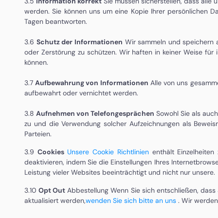
3.5
Information korrekt
Sie müssen sicherstellen, dass alle u
werden. Sie können uns um eine Kopie Ihrer persönlichen Da
Tagen beantworten.
3.6
Schutz der Informationen
Wir sammeln und speichern al
oder Zerstörung zu schützen. Wir haften in keiner Weise für
können.
3.7
Aufbewahrung von Informationen
Alle von uns gesamme
aufbewahrt oder vernichtet werden.
3.8
Aufnehmen von Telefongesprächen
Sowohl Sie als auc
zu und die Verwendung solcher Aufzeichnungen als Beweismi
Parteien.
3.9
Cookies
Unsere Cookie Richtlinien
enthält Einzelheite
deaktivieren, indem Sie die Einstellungen Ihres Internetbrow
Leistung vieler Websites beeinträchtigt und nicht nur unsere.
3.10
Opt Out
Abbestellung Wenn Sie sich entschließen, dass 
aktualisiert werden,
wenden Sie sich bitte an uns
. Wir werden