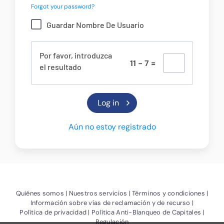
Forgot your password?
Guardar Nombre De Usuario
Por favor, introduzca
1
1
-
7
=
el resultado
Aún no estoy registrado
(Abrir nueva ventana)
(Abrir nueva ventana)
(Abrir
Quiénes somos
Nuestros servicios
Términos y condiciones
(Abrir nue
Información sobre vías de reclamación y de recurso
(Abrir nueva ventana)
(Abrir 
Política de privacidad
Política Anti-Blanqueo de Capitales
Regulación