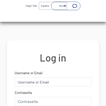
Skip
(Abrir nueva ventana)
to
Elegir País
Ayuda
main
content
Log in
Username or Email
Contraseña